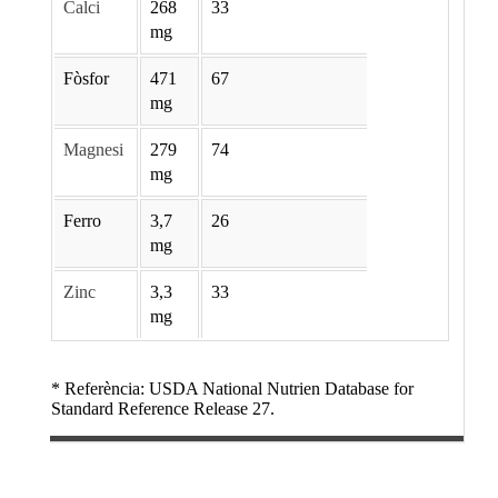
Calci
268
33
mg
Fòsfor
471
67
mg
Magnesi
279
74
mg
Ferro
3,7
26
mg
Zinc
3,3
33
mg
* Referència: USDA National Nutrien Database for
Standard Reference Release 27.