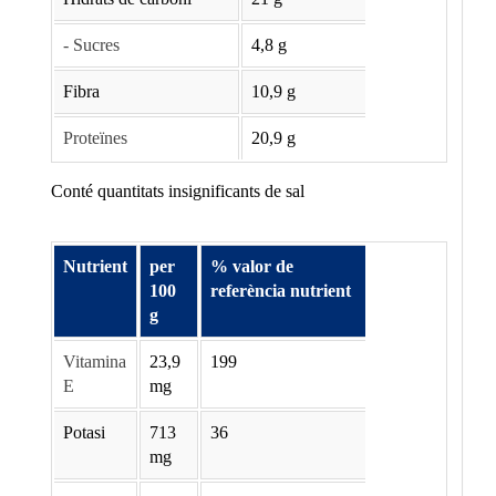
- Sucres
4,8 g
Fibra
10,9 g
Proteïnes
20,9 g
Conté quantitats insignificants de sal
Nutrient
per
% valor de
100
referència nutrient
g
Vitamina
23,9
199
E
mg
Potasi
713
36
mg