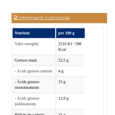
Informació nutricional
Nutrient
per 100 g
Valor energètic
2510 KJ / 598
Kcal
Greixos totals
52,5 g
- Àcids grassos saturats
4 g
- Àcids grassos
33 g
monoinsaturats
- Àcids grassos
12,9 g
poliinsaturats
Hidrats de carboni
21 g