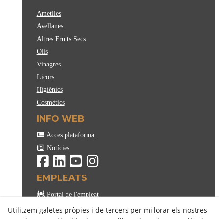
Ametlles
Avellanes
Altres Fruits Secs
Olis
Vinagres
Licors
Higiènics
Cosmètics
INFO WEB
Acces plataforma
Notícies
EMPLEATS
Portal de l'empleat
Utilitzem galetes pròpies i de tercers per millorar els nostres
MÈTODES DE PAGAMENT