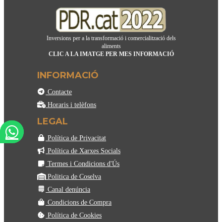
Inversions per a la transformació i comercialització dels
aliments
CLIC A LA IMATGE PER MES INFORMACIÓ
INFORMACIÓ
Contacte
Horaris i telèfons
LEGAL
Política de Privacitat
Política de Xarxes Socials
Termes i Condicions d'Ús
Politica de Coselva
Canal denúncia
Condicions de Compra
Política de Cookies