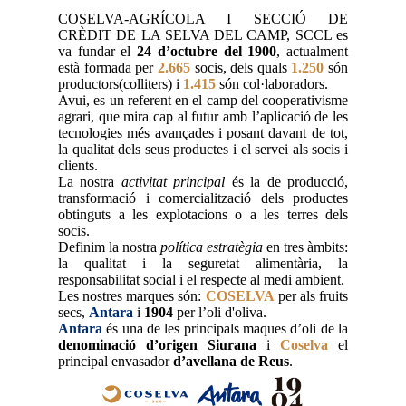
COSELVA-AGRÍCOLA I SECCIÓ DE
CRÈDIT DE LA SELVA DEL CAMP, SCCL es
va fundar el
24 d’octubre del 1900
, actualment
està formada per
2.665
socis, dels quals
1.250
són
productors(colliters) i
1.415
són col·laboradors.
Avui, es un referent en el camp del cooperativisme
agrari, que mira cap al futur amb l’aplicació de les
tecnologies més avançades i posant davant de tot,
la qualitat dels seus productes i el servei als socis i
clients.
La nostra
activitat principal
és la de producció,
transformació i comercialització dels productes
obtinguts a les explotacions o a les terres dels
socis.
Definim la nostra
política estratègia
en tres àmbits:
la qualitat i la seguretat alimentària, la
responsabilitat social i el respecte al medi ambient.
Les nostres marques són:
COSELVA
per als fruits
secs,
Antara
i
1904
per l’oli d'oliva.
Antara
és una de les principals maques d’oli de la
denominació d’origen Siurana
i
Coselva
el
principal envasador
d’avellana de Reus
.