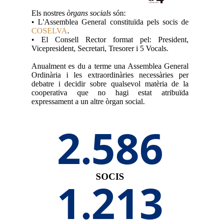
Els nostres
òrgans socials
són:
• L'Assemblea General constituïda pels socis de
COSELVA
.
• El Consell Rector format pel: President,
Vicepresident, Secretari, Tresorer i 5 Vocals.
Anualment es du a terme una Assemblea General
Ordinària i les extraordinàries necessàries per
debatre i decidir sobre qualsevol matèria de la
cooperativa que no hagi estat atribuïda
expressament a un altre òrgan social.
2
665
.
SOCIS
1
250
.