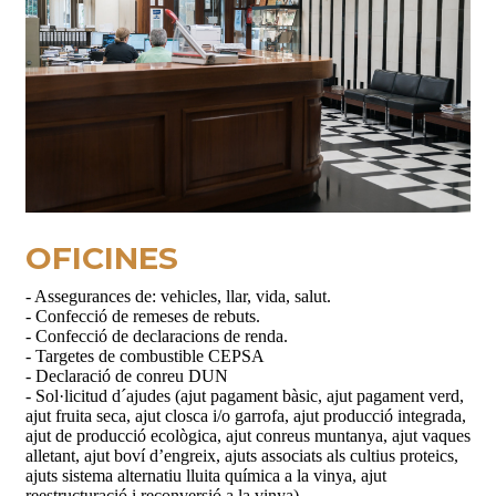
OFICINES
- Assegurances de: vehicles, llar, vida, salut.
- Confecció de remeses de rebuts.
- Confecció de declaracions de renda.
- Targetes de combustible CEPSA
- Declaració de conreu DUN
- Sol·licitud d´ajudes (ajut pagament bàsic, ajut pagament verd,
ajut fruita seca, ajut closca i/o garrofa, ajut producció integrada,
ajut de producció ecològica, ajut conreus muntanya, ajut vaques
alletant, ajut boví d’engreix, ajuts associats als cultius proteics,
ajuts sistema alternatiu lluita química a la vinya, ajut
reestructuració i reconversió a la vinya)