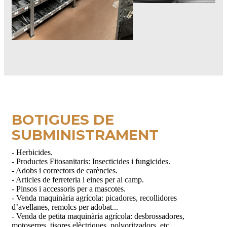
BOTIGUES DE
SUBMINISTRAMENT
- Herbicides.
- Productes Fitosanitaris: Insecticides i fungicides.
- Adobs i correctors de carències.
- Articles de ferreteria i eines per al camp.
- Pinsos i accessoris per a mascotes.
- Venda maquinària agrícola: picadores, recollidores
d’avellanes, remolcs per adobat...
- Venda de petita maquinària agrícola: desbrossadores,
motoserres, tisores elèctriques, polvoritzadors, etc.
- Lloguer maquinària agrícola: picadores, màquina de recollir
llenya.
- Accessoris de jardineria.
- Venda d´arbres com per exemple: arbres fruita dolça,