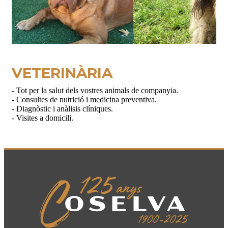
VETERINÀRIA
- Tot per la salut dels vostres animals de companyia.
- Consultes de nutrició i medicina preventiva.
- Diagnòstic i anàlisis clíniques.
- Visites a domicili.
Coselva-Agrícola i Secció de crèdit de la Selva del Camp,
SCCL
C/ Major, 50