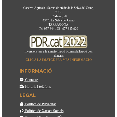
43470 La Selva del Camp
TARRAGONA
Tel. 977 844 125 - 977 845 920
Inversions per a la transformació i comercialització dels
aliments
CLIC A LA IMATGE PER MES INFORMACIÓ
INFORMACIÓ
Contacte
Horaris i telèfons
LEGAL
Política de Privacitat
Política de Xarxes Socials
Termes i Condicions d'Ús
Politica de Coselva
Canal denúncia