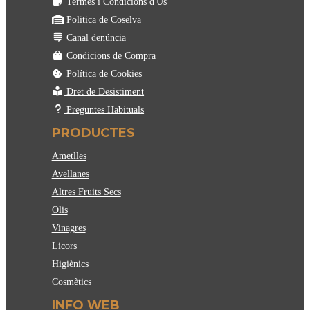
Condicions de Compra
Política de Cookies
Dret de Desistiment
Preguntes Habituals
PRODUCTES
Ametlles
Avellanes
Altres Fruits Secs
Olis
Vinagres
Licors
Higiènics
Cosmètics
INFO WEB
Acces plataforma
Notícies