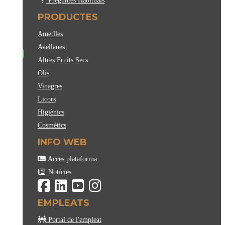
Preguntes Habituals
PRODUCTES
Ametlles
Avellanes
Altres Fruits Secs
Olis
Vinagres
Licors
Higiènics
Cosmètics
INFO WEB
Acces plataforma
Notícies
EMPLEATS
Portal de l'empleat