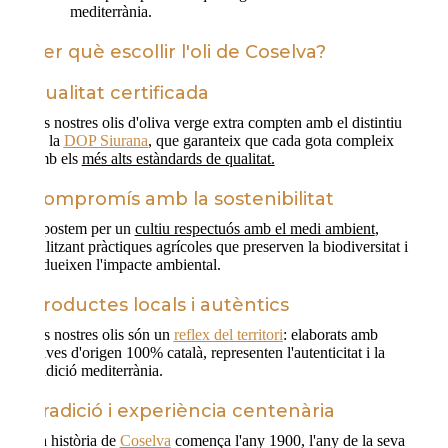
mediterrània.
Per què escollir l'oli de Coselva?
Qualitat certificada
Els nostres olis d'oliva verge extra compten amb el distintiu
de la
DOP Siurana
, que garanteix que cada gota compleix
amb els
més alts estàndards de qualitat.
Compromís amb la sostenibilitat
Apostem per un
cultiu respectuós amb el medi ambient
,
utilitzant pràctiques agrícoles que preserven la biodiversitat i
redueixen l'impacte ambiental.
Productes locals i autèntics
Els nostres olis són un
reflex del territori
: elaborats amb
olives d'origen 100% català, representen l'autenticitat i la
tradició mediterrània.
Tradició i experiència centenària
La història de
Coselva
comença l'any 1900, l'any de la seva