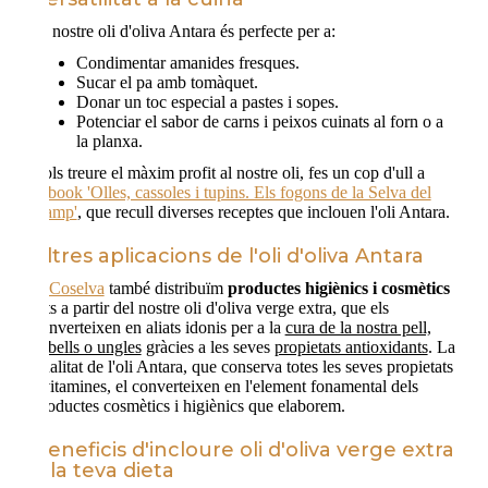
El nostre oli d'oliva Antara és perfecte per a:
Condimentar amanides fresques.
Sucar el pa amb tomàquet.
Donar un toc especial a pastes i sopes.
Potenciar el sabor de carns i peixos cuinats al forn o a
la planxa.
Vols treure el màxim profit al nostre oli, fes un cop d'ull a
l'ebook 'Olles, cassoles i tupins. Els fogons de la Selva del
Camp'
, que recull diverses receptes que inclouen l'oli Antara.
Altres aplicacions de l'oli d'oliva Antara
A
Coselva
també distribuïm
productes higiènics i cosmètics
fets a partir del nostre oli d'oliva verge extra, que els
converteixen en aliats idonis per a la
cura de la nostra pell,
cabells o ungles
gràcies a les seves
propietats antioxidants
. La
qualitat de l'oli Antara, que conserva totes les seves propietats
i vitamines, el converteixen en l'element fonamental dels
productes cosmètics i higiènics que elaborem.
Beneficis d'incloure oli d'oliva verge extra
a la teva dieta