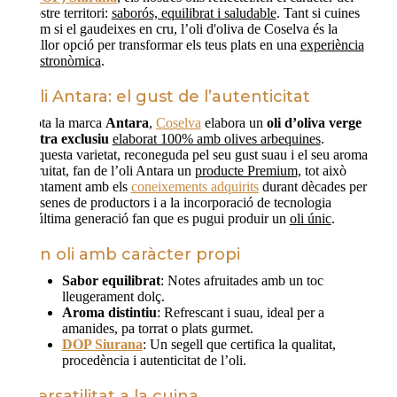
nostre territori:
saborós, equilibrat i saludable
. Tant si cuines
com si el gaudeixes en cru, l’oli d'oliva de Coselva és la
millor opció per transformar els teus plats en una
experiència
gastronòmica
.
Oli Antara: el gust de l’autenticitat
Sota la marca
Antara
,
Coselva
elabora un
oli d’oliva verge
extra exclusiu
elaborat 100% amb olives arbequines
.
Aquesta varietat, reconeguda pel seu gust suau i el seu aroma
afruitat, fan de l’oli Antara un
producte Premium,
tot això
juntament amb els
coneixements adquirits
durant dècades per
desenes de productors i a la incorporació de tecnologia
d'última generació fan que es pugui produir un
oli únic
.
Un oli amb caràcter propi
Sabor equilibrat
: Notes afruitades amb un toc
lleugerament dolç.
Aroma distintiu
: Refrescant i suau, ideal per a
amanides, pa torrat o plats gurmet.
DOP Siurana
: Un segell que certifica la qualitat,
procedència i autenticitat de l’oli.
Versatilitat a la cuina