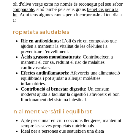
L'oli d'oliva verge extra no només és reconegut pel seu
sabor
incomparable
, sinó també pels seus grans
beneficis per a la
salut
. Aquí tens algunes raons per a incorporar-lo al teu dia a
dia:
Propietats saludables
Ric en antioxidants:
L’oli és ric en compostos que
ajuden a mantenir la vitalitat de les cèl·lules i a
prevenir-ne l’envelliment.
Àcids grassos monoinsaturats:
Contribueixen a
mantenir el cor sa, reduint el risc de malalties
cardiovasculars.
Efectes antiinflamatoris:
Afavoreix una alimentació
equilibrada i pot ajudar a alleujar molèsties
inflamatòries.
Contribució al benestar digestiu:
Un consum
moderat ajuda a facilitar la digestió i afavoreix el bon
funcionament del sistema intestinal.
Un aliment versàtil i equilibrat
Apte per cuinar en cru i coccions lleugeres, mantenint
sempre les seves propietats nutricionals.
Ideal per a persones que segueixen una dieta