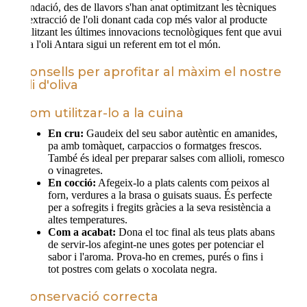
fundació, des de llavors s'han anat optimitzant les tècniques
d'extracció de l'oli donant cada cop més valor al producte
utilitzant les últimes innovacions tecnològiques fent que avui
dia l'oli Antara sigui un referent em tot el món.
Consells per aprofitar al màxim el nostre
oli d'oliva
Com utilitzar-lo a la cuina
En cru:
Gaudeix del seu sabor autèntic en amanides,
pa amb tomàquet, carpaccios o formatges frescos.
També és ideal per preparar salses com allioli, romesco
o vinagretes.
En cocció:
Afegeix-lo a plats calents com peixos al
forn, verdures a la brasa o guisats suaus. És perfecte
per a sofregits i fregits gràcies a la seva resistència a
altes temperatures.
Com a acabat:
Dona el toc final als teus plats abans
de servir-los afegint-ne unes gotes per potenciar el
sabor i l'aroma. Prova-ho en cremes, purés o fins i
tot postres com gelats o xocolata negra.
Conservació correcta