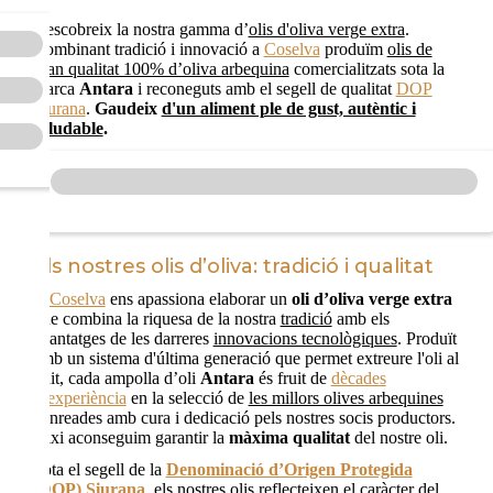
Descobreix la nostra gamma d’
olis d'oliva verge extra
.
Combinant tradició i innovació a
Coselva
produïm
olis de
gran qualitat 100% d’oliva arbequina
comercialitzats sota la
marca
Antara
i reconeguts amb el segell de qualitat
DOP
Siurana
.
Gaudeix
d'un aliment ple de gust, autèntic i
saludable
.
Els nostres olis d’oliva: tradició i qualitat
A
Coselva
ens apassiona elaborar un
oli d’oliva verge extra
que combina la riquesa de la nostra
tradició
amb els
avantatges de les darreres
innovacions tecnològiques
. Produït
amb un sistema d'última generació que permet extreure l'oli al
buit, cada ampolla d’oli
Antara
és fruit de
dècades
d’experiència
en la selecció de
les millors olives arbequines
conreades amb cura i dedicació pels nostres socis productors.
Aixi aconseguim garantir la
màxima qualitat
del nostre oli.
Sota el segell de la
Denominació d’Origen Protegida
(DOP) Siurana
, els nostres olis reflecteixen el caràcter del