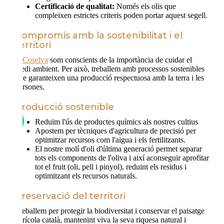
Certificació de qualitat:
Només els olis que
compleixen estrictes criteris poden portar aquest segell.
Compromís amb la sostenibilitat i el
territori
A
Coselva
som conscients de la importància de cuidar el
medi ambient. Per això, treballem amb processos sostenibles
que garanteixen una producció respectuosa amb la terra i les
persones.
Producció sostenible
Reduïm l'ús de productes químics als nostres cultius
Apostem per tècniques d'agricultura de precisió per
optimitzar recursos com l'aigua i els fertilitzants.
El nostre molí d'oli d'última generació permet separar
tots els components de l'oliva i així aconseguir aprofitar
tot el fruit (oli, pell i pinyol), reduint els residus i
optimitzant els recursos naturals.
Preservació del territori
Treballem per protegir la biodiversitat i conservar el paisatge
agrícola català, mantenint viva la seva riquesa natural i