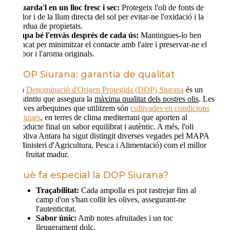
Guarda'l en un lloc fresc i sec:
Protegeix l'oli de fonts de
calor i de la llum directa del sol per evitar-ne l'oxidació i la
pèrdua de propietats.
Tapa bé l'envàs després de cada ús:
Mantingues-lo ben
tancat per minimitzar el contacte amb l'aire i preservar-ne el
sabor i l'aroma originals.
DOP Siurana: garantia de qualitat
La
Denominació d'Origen Protegida (DOP) Siurana
és un
distintiu que assegura la
màxima qualitat dels nostres olis
. Les
olives arbequines que utilitzem són
cultivades en condicions
úniques
, en terres de clima mediterrani que aporten al
producte final un sabor equilibrat i autèntic. A més, l'oli
d'oliva Antara ha sigut distingit diverses vegades pel MAPA
(Ministeri d'Agricultura, Pesca i Alimentació) com el millor
oli fruitat madur.
Què fa especial la DOP Siurana?
Traçabilitat:
Cada ampolla es pot rastrejar fins al
camp d'on s'han collit les olives, assegurant-ne
l'autenticitat.
Sabor únic:
Amb notes afruitades i un toc
lleugerament dolç.