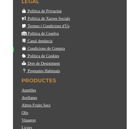
LEGAL
Política de Privacitat
Política de Xarxes Socials
Termes i Condicions d'Ús
Politica de Coselva
Canal denúncia
Condicions de Compra
Política de Cookies
Dret de Desistiment
Preguntes Habituals
PRODUCTES
Ametlles
Avellanes
Altres Fruits Secs
Olis
Vinagres
Licors