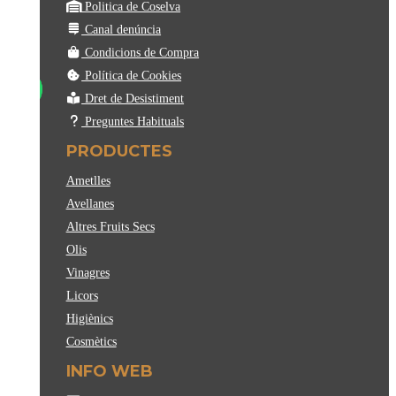
Politica de Coselva
Canal denúncia
Condicions de Compra
Política de Cookies
Dret de Desistiment
Preguntes Habituals
PRODUCTES
Ametlles
Avellanes
Altres Fruits Secs
Olis
Vinagres
Licors
Higiènics
Cosmètics
INFO WEB