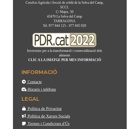
Coselva-Agrícola i Secció de crèdit de la Selva del Camp,
SCCL
C/ Major, 50
43470 La Selva del Camp
TARRAGONA
Tel. 977 844 125 - 977 845 920
Inversions per a la transformació i comercialització dels
aliments
CLIC A LA IMATGE PER MES INFORMACIÓ
INFORMACIÓ
Contacte
Horaris i telèfons
LEGAL
Política de Privacitat
Política de Xarxes Socials
Termes i Condicions d'Ús