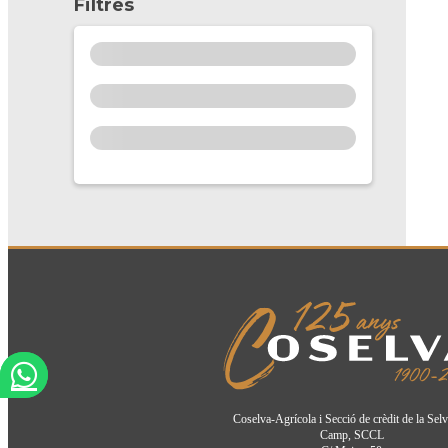
Filtres
Coselva-Agrícola i Secció de crèdit de la Selv
Camp, SCCL