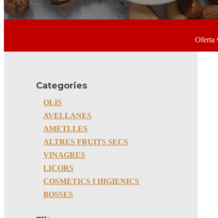
Oferta 
Categories
OLIS
AVELLANES
AMETLLES
ALTRES FRUITS SECS
VINAGRES
LICORS
COSMETICS I HIGIENICS
BOSSES