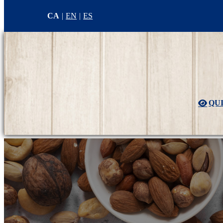
CA
EN
ES
QU