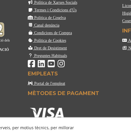
Política de Xarxes Socials
Licor
Termes i Condicions d'Ús
Higiè
Politica de Coselva
Cosm
Canal denúncia
IN
Condicions de Compra
Política de Cookies
Ac
ció dels
Dret de Desistiment
No
MACIÓ
Preguntes Habituals
EMPLEATS
Portal de l'empleat
MÈTODES DE PAGAMENT
erveis, per motius tècnics, per millorar