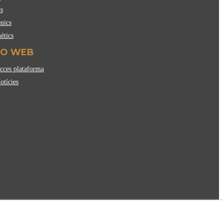
s
nics
ètics
FO WEB
ces plataforma
tícies