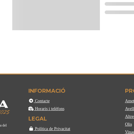
Comparteix-ho:
INFORMACIÓ
PR
Contacte
Amet
Horaris i telèfons
Avell
Altre
LEGAL
Olis
a del
Política de Privacitat
Vina