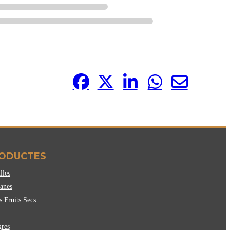
ODUCTES
lles
anes
s Fruits Secs
gres