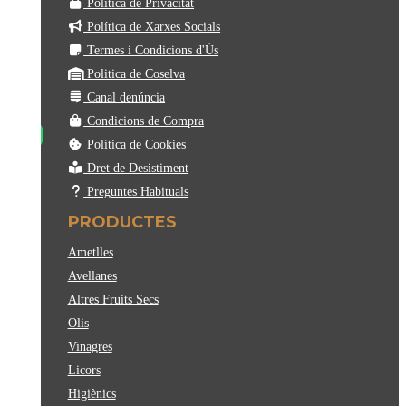
Política de Privacitat
Política de Xarxes Socials
Termes i Condicions d'Ús
Politica de Coselva
Canal denúncia
Condicions de Compra
Política de Cookies
Dret de Desistiment
Preguntes Habituals
PRODUCTES
Ametlles
Avellanes
Altres Fruits Secs
Olis
Vinagres
Licors
Higiènics