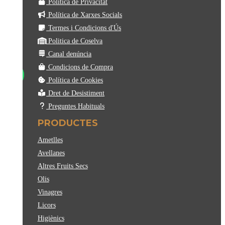
Política de Privacitat
Política de Xarxes Socials
Termes i Condicions d'Ús
Politica de Coselva
Canal denúncia
Condicions de Compra
Política de Cookies
Dret de Desistiment
Preguntes Habituals
PRODUCTES
Ametlles
Avellanes
Altres Fruits Secs
Olis
Vinagres
Licors
Higiènics