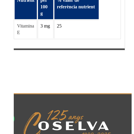
Nutrient
per
% valor de
100
referència nutrient
g
Vitamina
3 mg
25
E