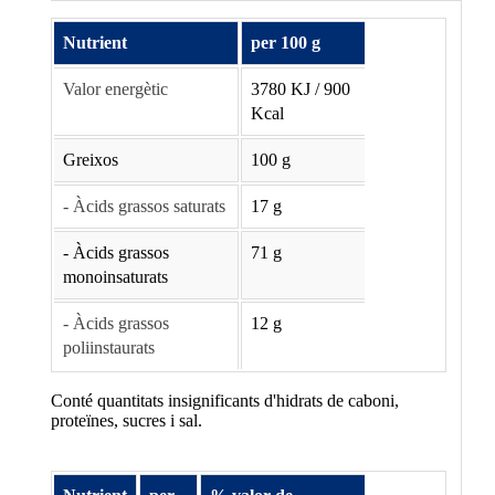
Nutrient
per 100 g
Valor energètic
3780 KJ / 900
Kcal
Greixos
100 g
- Àcids grassos saturats
17 g
- Àcids grassos
71 g
monoinsaturats
- Àcids grassos
12 g
poliinstaurats
Conté quantitats insignificants d'hidrats de caboni,
proteïnes, sucres i sal.