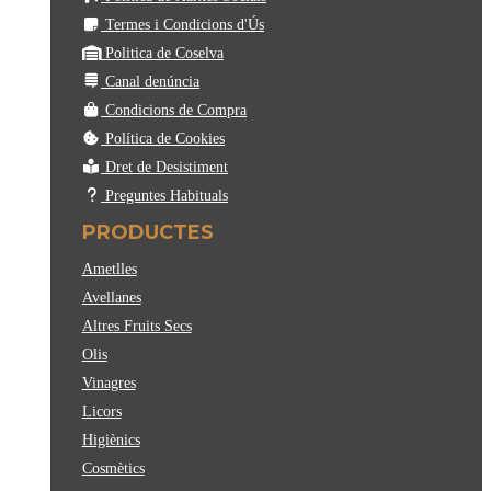
Termes i Condicions d'Ús
Politica de Coselva
Canal denúncia
Condicions de Compra
Política de Cookies
Dret de Desistiment
Preguntes Habituals
PRODUCTES
Ametlles
Avellanes
Altres Fruits Secs
Olis
Vinagres
Licors
Higiènics
Cosmètics