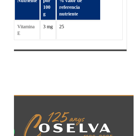
Nutriente
por
% valor de
100
referencia
g
nutriente
Vitamina
3 mg
25
E