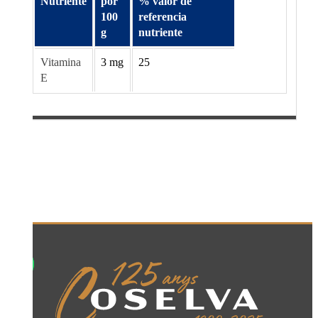
Nutriente
por
% valor de
100
referencia
g
nutriente
Vitamina
3 mg
25
E