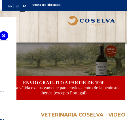
¡Nueva app disponible!
CA
EN
ES
Toggle navigation
ENVIO GRATUITO A PARTIR DE 100€
Oferta válida exclusivamente para envíos dentro de la península
ibérica (excepto Portugal)
VETERINARIA COSELVA - VIDEO 