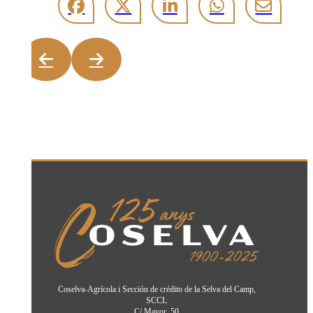
Coselva-Agrícola i Sección de crédito de la Selva del Camp,
SCCL
C/ Mayor, 50