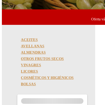
Oferta vá
ACEITES
AVELLANAS
ALMENDRAS
OTROS FRUTOS SECOS
VINAGRES
LICORES
COSMÉTICOS Y HIGIÉNICOS
BOLSAS