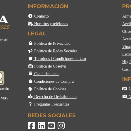
INFORMACIÓN
PR
Contacto
Alme
Horarios y teléfonos
Avell
Otros
LEGAL
Aceit
lva del
Política de Privacidad
Vina
Politica de Redes Sociales
Licor
Terminos i Condiciones de Uso
Higié
Politica de Coselva
Cosm
Canal denuncia
IN
Condiciones de Compra
Política de Cookies
Ac
ización
Derecho de Desistimiento
No
 MAS
Preguntas Frecuentes
REDES SOCIALES