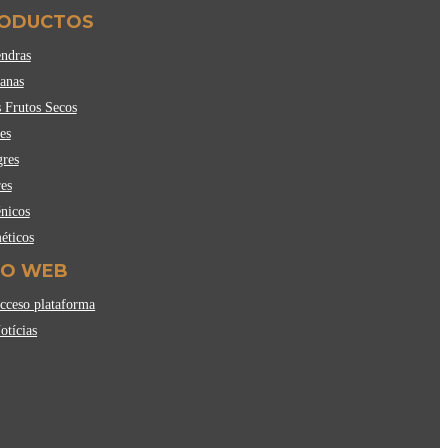
ODUCTOS
ndras
anas
 Frutos Secos
es
gres
es
nicos
éticos
FO WEB
ceso plataforma
tícias