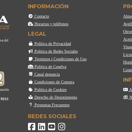
INFORMACIÓN
PR
Contacto
Alme
Horarios y teléfonos
Avell
Otros
LEGAL
Aceit
lva del
Política de Privacidad
Vina
Politica de Redes Sociales
Licor
Terminos i Condiciones de Uso
Higié
Politica de Coselva
Cosm
Canal denuncia
IN
Condiciones de Compra
Política de Cookies
Ac
ización
Derecho de Desistimiento
No
 MAS
Preguntas Frecuentes
REDES SOCIALES