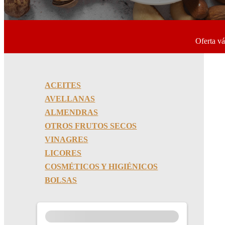
Oferta vá
ACEITES
AVELLANAS
ALMENDRAS
OTROS FRUTOS SECOS
VINAGRES
LICORES
COSMÉTICOS Y HIGIÉNICOS
BOLSAS