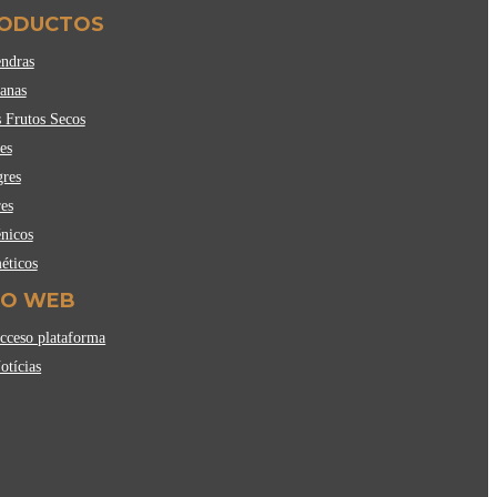
ODUCTOS
ndras
anas
 Frutos Secos
es
gres
es
nicos
éticos
FO WEB
ceso plataforma
tícias